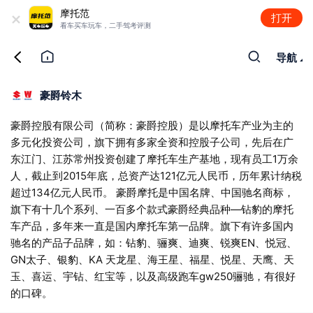
+
摩托范
打开
看车买车玩车，二手驾考评测
导航
豪爵铃木
豪爵控股有限公司（简称：豪爵控股）是以摩托车产业为主的
多元化投资公司，旗下拥有多家全资和控股子公司，先后在广
东江门、江苏常州投资创建了摩托车生产基地，现有员工1万余
人，截止到2015年底，总资产达121亿元人民币，历年累计纳税
超过134亿元人民币。 豪爵摩托是中国名牌、中国驰名商标，
旗下有十几个系列、一百多个款式豪爵经典品种—钻豹的摩托
车产品，多年来一直是国内摩托车第一品牌。旗下有许多国内
驰名的产品子品牌，如：钻豹、骊爽、迪爽、锐爽EN、悦冠、
GN太子、银豹、KA 天龙星、海王星、福星、悦星、天鹰、天
玉、喜运、宇钻、红宝等，以及高级跑车gw250骊驰，有很好
的口碑。