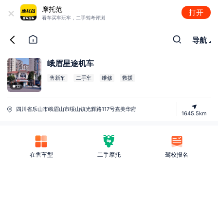
+
摩托范
打开
看车买车玩车，二手驾考评测
导航
峨眉星途机车
售新车
二手车
维修
救援
12
四川省乐山市峨眉山市绥山镇光辉路117号嘉美华府
1645.5km
在售车型
二手摩托
驾校报名