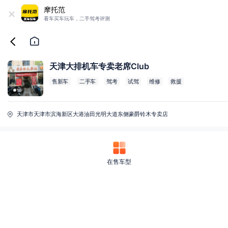
+
摩托范
看车买车玩车，二手驾考评测
天津大排机车专卖老席Club
售新车
二手车
驾考
试驾
维修
救援
19
天津市天津市滨海新区大港油田光明大道东侧豪爵铃木专卖店
在售车型