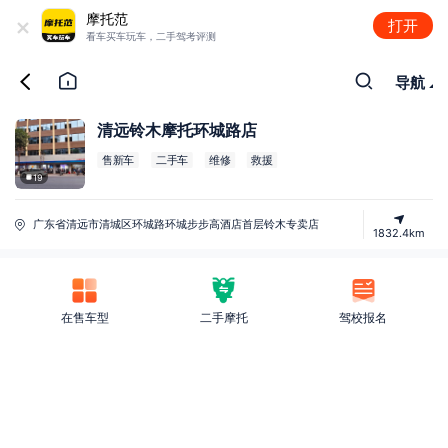
+
摩托范
打开
看车买车玩车，二手驾考评测
导航
清远铃木摩托环城路店
售新车
二手车
维修
救援
19
广东省清远市清城区环城路环城步步高酒店首层铃木专卖店
1832.4km
在售车型
二手摩托
驾校报名