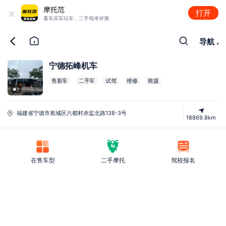
+
摩托范
打开
看车买车玩车，二手驾考评测
导航
宁德拓峰机车
售新车
二手车
试驾
维修
救援
7
福建省宁德市蕉城区六都村赤监北路138-3号
18869.8km
在售车型
二手摩托
驾校报名