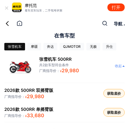
+
摩托范
打开
看车买车玩车，二手驾考评测
导航
在售车型
张雪机车
摩疆
奔达
QJMOTOR
无极
升仕
张雪机车 500RR
共2款车型符合条件
收起
29,980
厂商指导价：
¥
2026款 500RR 双摇臂版
获取底价
29,980
厂商指导价：
¥
2026款 500RR 单摇臂版
获取底价
33,680
厂商指导价：
¥