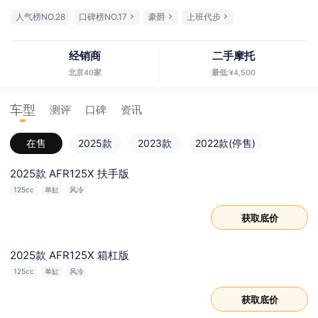
人气榜NO.28
口碑榜NO.17
豪爵
上班代步
经销商
二手摩托
北京40家
最低:¥4,500
车型
测评
口碑
资讯
在售
2025款
2023款
2022款(停售)
2025款 AFR125X 扶手版
125cc
单缸
风冷
获取底价
2025款 AFR125X 箱杠版
125cc
单缸
风冷
获取底价