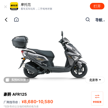
+
摩托范
打开
看车买车玩车，二手驾考评测
导航
实拍928张
北京市
豪爵 AFR125
8,680
-
10,580
¥
厂商指导价：
*实际售价以当地经销商价格为准