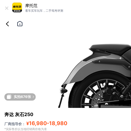
+
摩托范
看车买车玩车，二手驾考评测
实拍676张
奔达 灰石250
16,980
-
18,980
¥
厂商指导价：
*实际售价以当地经销商价格为准