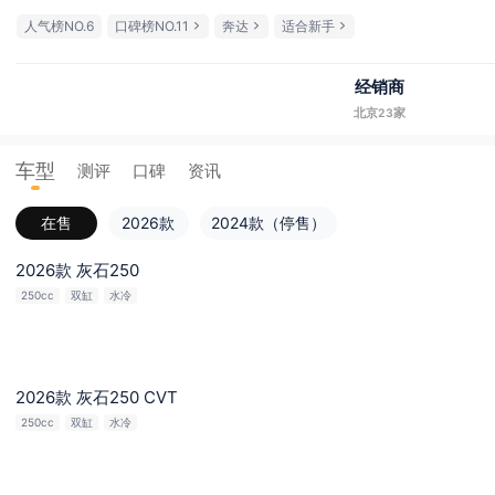
人气榜NO.6
口碑榜NO.11
奔达
适合新手
经销商
北京23家
车型
测评
口碑
资讯
在售
2026款
2024款（停售）
2026款 灰石250
250cc
双缸
水冷
2026款 灰石250 CVT
250cc
双缸
水冷