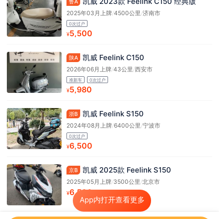
凯威 2023款 Feelink C150 经典版
鲁A
2025年03月上牌
/
4500公里
/
济南市
0次过户
5,500
¥
凯威 Feelink C150
陕A
2026年06月上牌
/
43公里
/
西安市
准新车
0次过户
5,980
¥
凯威 Feelink S150
浙B
2024年08月上牌
/
6400公里
/
宁波市
0次过户
6,500
¥
凯威 2025款 Feelink S150
京B
2025年05月上牌
/
3500公里
/
北京市
6,500
¥
App内打开查看更多