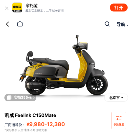
+
摩托范
打开
看车买车玩车，二手驾考评测
导航
实拍355张
北京市
凯威 Feelink C150Mate
9,980
-
12,380
¥
厂商指导价：
*实际售价以当地经销商价格为准