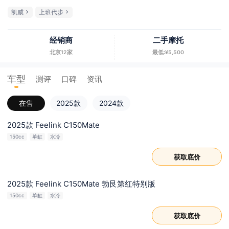
凯威
上班代步
经销商
二手摩托
北京12家
最低:¥5,500
车型
测评
口碑
资讯
在售
2025款
2024款
2025款 Feelink C150Mate
150cc
单缸
水冷
获取底价
2025款 Feelink C150Mate 勃艮第红特别版
150cc
单缸
水冷
获取底价