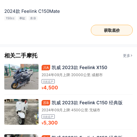
2024款 Feelink C150Mate
150cc
单缸
水冷
获取底价
相关二手摩托
更多
凯威 2023款 Feelink X150
川A
2024年09月上牌
/
20000公里
/
成都市
0次过户
4,500
¥
凯威 2023款 Feelink C150 经典版
苏B
2024年09月上牌
/
4500公里
/
无锡市
0次过户
5,300
¥