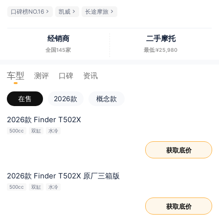
口碑榜NO.16
凯威
长途摩旅
经销商
二手摩托
全国145家
最低:¥25,980
车型
测评
口碑
资讯
在售
2026款
概念款
2026款 Finder T502X
500cc
双缸
水冷
获取底价
2026款 Finder T502X 原厂三箱版
500cc
双缸
水冷
获取底价