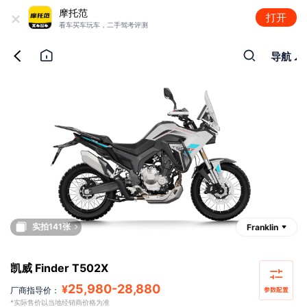
+
摩托范
打开
看车买车玩车，二手驾考评测
导航
实拍141张
Franklin
凯威 Finder T502X
25,980
-
28,880
¥
厂商指导价：
*实际售价以当地经销商价格为准