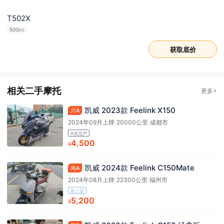
T502X
500cc
获取底价
相关二手摩托
更多
凯威 2023款 Feelink X150
川A
2024年09月上牌
/
20000公里
/
成都市
0次过户
4,500
¥
凯威 2024款 Feelink C150Mate
闽A
2024年08月上牌
/
22300公里
/
福州市
新上架
5,200
¥