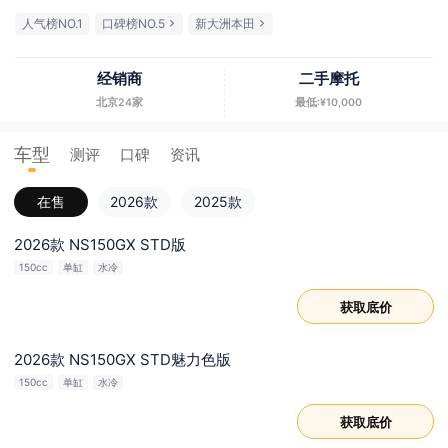
人气榜NO.1
口碑榜NO.5
新大洲本田
经销商
二手摩托
北京24家
最低:¥10,000
车型
测评
口碑
资讯
在售
2026款
2025款
2026款 NS150GX STD版
150cc
单缸
水冷
获取底价
2026款 NS150GX STD魅力色版
150cc
单缸
水冷
获取底价