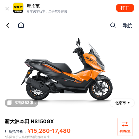
+
摩托范
打开
看车买车玩车，二手驾考评测
导航
实拍862张
北京市
新大洲本田 NS150GX
15,280
-
17,480
¥
厂商指导价：
*实际售价以当地经销商价格为准