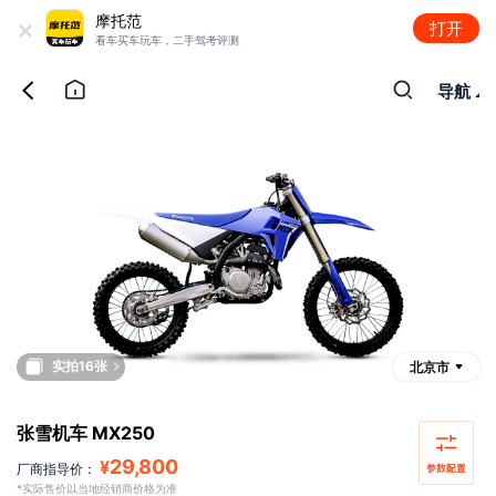
+
摩托范
打开
看车买车玩车，二手驾考评测
导航
实拍16张
北京市
张雪机车 MX250
29,800
¥
厂商指导价：
*实际售价以当地经销商价格为准