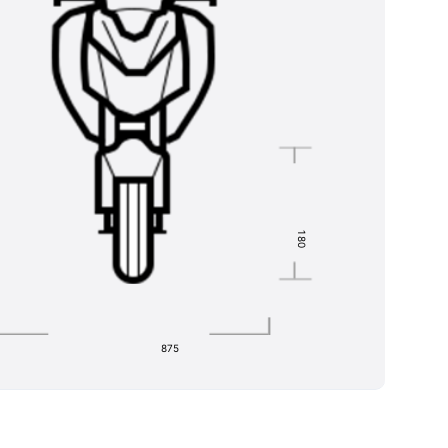
1
8
0
875