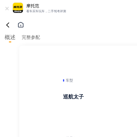
+
摩托范
看车买车玩车，二手驾考评测
概述
完整参配
车型
巡航太子