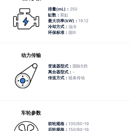
排量(mL)：
250
缸数：
双缸
最大功率(kW)：
19.12
冷却方式：
油冷
环保标准：
国Ⅲ
动力传输
变速器型式：
国际5挡
离合器型式：
-
传送方式：
链条传动
车轮参数
前轮规格：
100/80-19
后轮规格：
150/80-16