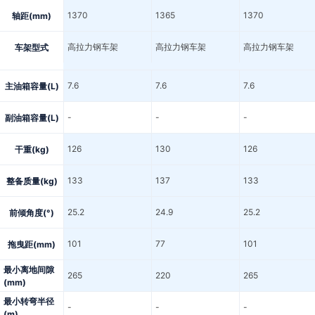
1370
1365
1370
轴距(mm)
高拉力钢车架
高拉力钢车架
高拉力钢车架
车架型式
7.6
7.6
7.6
主油箱容量(L)
-
-
-
副油箱容量(L)
126
130
126
干重(kg)
133
137
133
整备质量(kg)
25.2
24.9
25.2
前倾角度(°)
101
77
101
拖曳距(mm)
最小离地间隙
265
220
265
(mm)
最小转弯半径
-
-
-
(m)