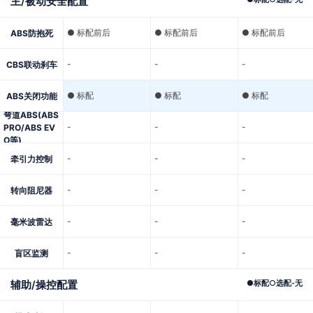
主/被动安全配置
● 标配前后
● 标配前后
● 标配前后
ABS防抱死
-
-
-
CBS联动刹车
● 标配
● 标配
● 标配
ABS关闭功能
弯道ABS(ABS
-
-
-
PRO/ABS EV
O等)
-
-
-
牵引力控制
-
-
-
转向阻尼器
-
-
-
毫米波雷达
-
-
-
盲区监测
辅助/操控配置
●
标配
○
选配
-
无