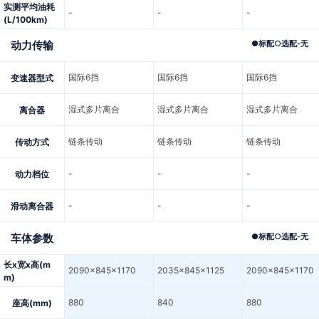
实测平均油耗
-
-
-
(L/100km)
动力传输
●
标配
○
选配
-
无
国际6挡
国际6挡
国际6挡
变速器型式
湿式多片离合
湿式多片离合
湿式多片离合
离合器
链条传动
链条传动
链条传动
传动方式
-
-
-
动力档位
-
-
-
滑动离合器
车体参数
●
标配
○
选配
-
无
长x宽x高(m
2090x845x1170
2035x845x1125
2090x845x1170
m)
880
840
880
座高(mm)