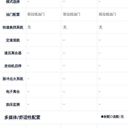
-
-
-
模式选择
双拉线油门
双拉线油门
双拉线油门
油门配置
无
无
无
快速换挡系统
-
-
-
定速巡航
-
-
-
液压离合器
-
-
-
发动机启停
-
-
-
脉冲点火系统
-
-
-
电子离合
-
-
-
胎压监测
多媒体/舒适性配置
●
标配
○
选配
-
无