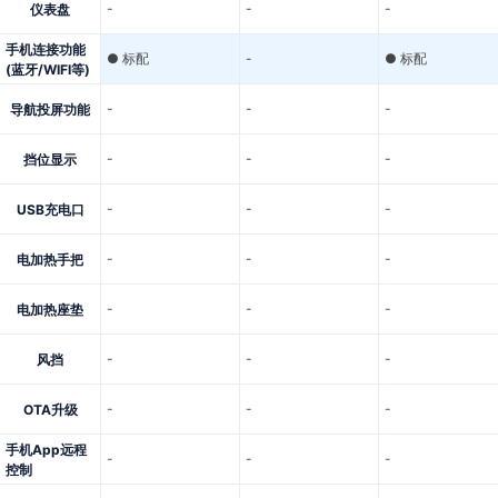
-
-
-
仪表盘
手机连接功能
● 标配
-
● 标配
(蓝牙/WIFI等)
-
-
-
导航投屏功能
-
-
-
挡位显示
-
-
-
USB充电口
-
-
-
电加热手把
-
-
-
电加热座垫
-
-
-
风挡
-
-
-
OTA升级
手机App远程
-
-
-
控制