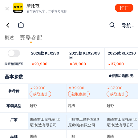
+
摩托范
打开
看车买车玩车，二手驾考评测
导航
完整参配
概述
2026款 KLX230
2025款 KLX230S
2025款 KLX230
M
29,900
39,900
37,900
隐藏相同配置
￥
￥
￥
基本参数
●
标配
○
选配
-
无
￥
29,900
￥
39,900
￥
37,900
参考价
获取底价
获取底价
获取底价
越野
越野
越野
车辆类型
川崎重工摩托车(印
川崎重工摩托车(印
川崎重工摩托车(印
厂家
尼)制造有限公司
尼)制造有限公司
尼)制造有限公司
川崎
川崎
川崎
品牌