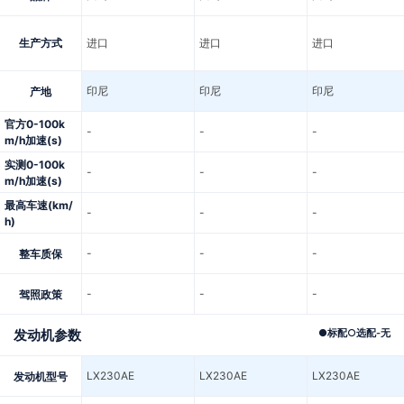
生产方式
进口
进口
进口
印尼
印尼
印尼
产地
官方0-100k
-
-
-
m/h加速(s)
实测0-100k
-
-
-
m/h加速(s)
最高车速(km/
-
-
-
h)
-
-
-
整车质保
-
-
-
驾照政策
发动机参数
●
标配
○
选配
-
无
LX230AE
LX230AE
LX230AE
发动机型号