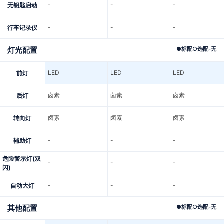
-
-
-
无钥匙启动
-
-
-
行车记录仪
灯光配置
●
标配
○
选配
-
无
LED
LED
LED
前灯
卤素
卤素
卤素
后灯
卤素
卤素
卤素
转向灯
-
-
-
辅助灯
危险警示灯(双
-
-
-
闪)
-
-
-
自动大灯
其他配置
●
标配
○
选配
-
无