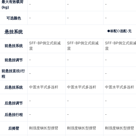
最大有效载荷
-
-
-
(kg)
-
-
-
可选颜色
悬挂系统
●
标配
○
选配
-
无
SFF-BP倒立式前减
SFF-BP倒立式前减
SFF-BP倒立式前
前悬挂系统
震
震
震
-
-
-
前悬挂调节
前悬挂直径/行
-
-
-
程
中置水平式多连杆
中置水平式多连杆
中置水平式多连杆
后悬挂系统
-
-
-
后悬挂调节
-
-
-
后悬挂行程
刚强度钢长型摆臂
刚强度钢长型摆臂
刚强度钢长型摆臂
后摇臂