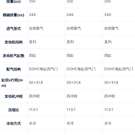
250
250
250
排量(cc)
249
249
249
精确排量(cc)
自然吸气
自然吸气
自然吸气
进气形式
直列
直列
直列
发动机结构
四缸
四缸
四缸
发动机气缸数
DOHC每缸四气门
DOHC每缸四气门
DOHC每缸四气门
配气结构
缸径x行程(m
50x31.8
50x31.8
50x31.8
m)
四冲程
四冲程
四冲程
发动机冲程
11.5:1
11.5:1
11.5:1
压缩比
水冷
水冷
水冷
冷却方式