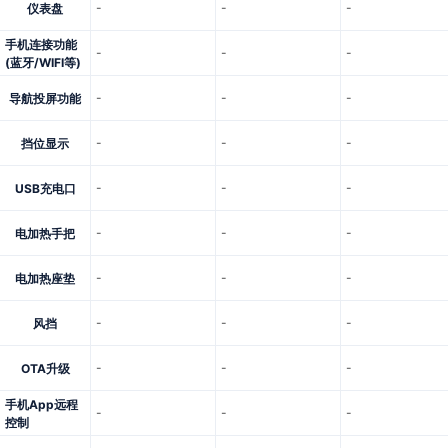
-
-
-
仪表盘
手机连接功能
-
-
-
(蓝牙/WIFI等)
-
-
-
导航投屏功能
-
-
-
挡位显示
-
-
-
USB充电口
-
-
-
电加热手把
-
-
-
电加热座垫
-
-
-
风挡
-
-
-
OTA升级
手机App远程
-
-
-
控制