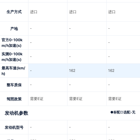
生产方式
进口
进口
进口
-
-
-
产地
官方0-100k
-
-
-
m/h加速(s)
实测0-100k
-
-
-
m/h加速(s)
最高车速(km/
-
162
162
h)
-
-
-
整车质保
需要E证
需要E证
需要E证
驾照政策
发动机参数
●
标配
○
选配
-
无
-
-
-
发动机型号