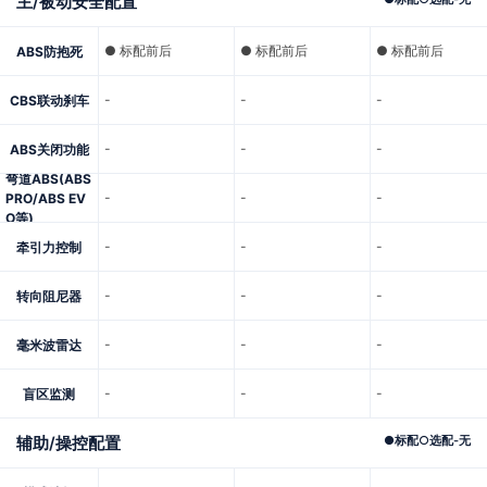
主/被动安全配置
● 标配前后
● 标配前后
● 标配前后
ABS防抱死
-
-
-
CBS联动刹车
-
-
-
ABS关闭功能
弯道ABS(ABS
-
-
-
PRO/ABS EV
O等)
-
-
-
牵引力控制
-
-
-
转向阻尼器
-
-
-
毫米波雷达
-
-
-
盲区监测
辅助/操控配置
●
标配
○
选配
-
无