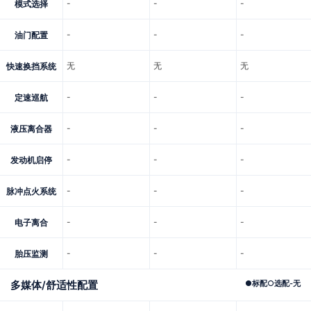
-
-
-
模式选择
-
-
-
油门配置
无
无
无
快速换挡系统
-
-
-
定速巡航
-
-
-
液压离合器
-
-
-
发动机启停
-
-
-
脉冲点火系统
-
-
-
电子离合
-
-
-
胎压监测
多媒体/舒适性配置
●
标配
○
选配
-
无