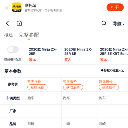
+
摩托范
打开
看车买车玩车，二手驾考评测
导航
完整参配
概述
2020款 Ninja ZX-
2020款 Ninja ZX-
2020款 Ninja ZX-
25R
25R SE
25R SE KRT Editi
on
暂无
暂无
暂无
隐藏相同配置
基本参数
●
标配
○
选配
-
无
暂无报价
暂无报价
暂无报价
参考价
获取底价
获取底价
获取底价
跑车
跑车
跑车
车辆类型
-
-
-
厂家
川崎
川崎
川崎
品牌