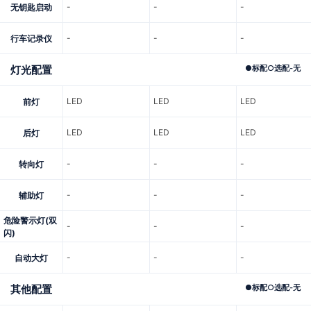
-
-
-
无钥匙启动
-
-
-
行车记录仪
灯光配置
●
标配
○
选配
-
无
LED
LED
LED
前灯
LED
LED
LED
后灯
-
-
-
转向灯
-
-
-
辅助灯
危险警示灯(双
-
-
-
闪)
-
-
-
自动大灯
其他配置
●
标配
○
选配
-
无