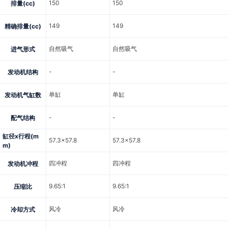
150
150
排量(cc)
149
149
精确排量(cc)
自然吸气
自然吸气
进气形式
-
-
发动机结构
单缸
单缸
发动机气缸数
-
-
配气结构
缸径x行程(m
57.3x57.8
57.3x57.8
m)
四冲程
四冲程
发动机冲程
9.65:1
9.65:1
压缩比
风冷
风冷
冷却方式