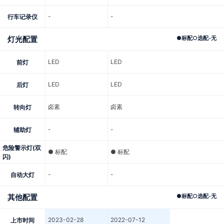
-
-
行车记录仪
灯光配置
●
标配
○
选配
-
无
LED
LED
前灯
LED
LED
后灯
卤素
卤素
转向灯
-
-
辅助灯
危险警示灯(双
● 标配
● 标配
闪)
-
-
自动大灯
其他配置
●
标配
○
选配
-
无
2023-02-28
2022-07-12
上市时间