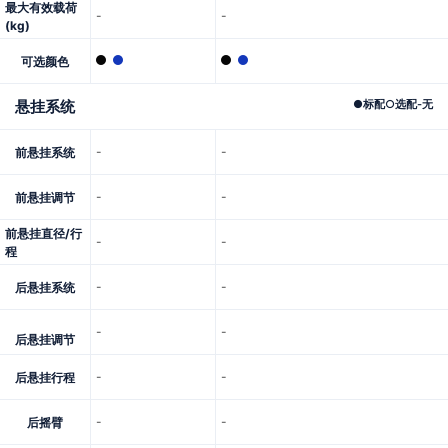
最大有效载荷
-
-
(kg)
可选颜色
悬挂系统
●
标配
○
选配
-
无
-
-
前悬挂系统
-
-
前悬挂调节
前悬挂直径/行
-
-
程
-
-
后悬挂系统
-
-
后悬挂调节
-
-
后悬挂行程
-
-
后摇臂