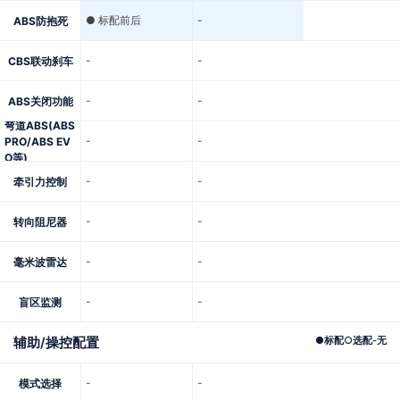
● 标配前后
-
ABS防抱死
-
-
CBS联动刹车
-
-
ABS关闭功能
弯道ABS(ABS
-
-
PRO/ABS EV
O等)
-
-
牵引力控制
-
-
转向阻尼器
-
-
毫米波雷达
-
-
盲区监测
辅助/操控配置
●
标配
○
选配
-
无
-
-
模式选择