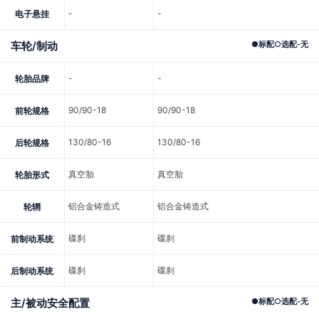
-
-
电子悬挂
车轮/制动
●
标配
○
选配
-
无
-
-
轮胎品牌
90/90-18
90/90-18
前轮规格
130/80-16
130/80-16
后轮规格
真空胎
真空胎
轮胎形式
铝合金铸造式
铝合金铸造式
轮辋
碟刹
碟刹
前制动系统
碟刹
碟刹
后制动系统
主/被动安全配置
●
标配
○
选配
-
无