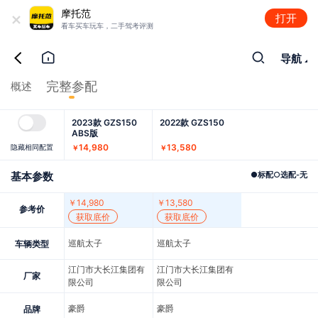
+
摩托范
打开
看车买车玩车，二手驾考评测
导航
完整参配
概述
2023款 GZS150
2022款 GZS150
ABS版
14,980
13,580
隐藏相同配置
￥
￥
基本参数
●
标配
○
选配
-
无
￥
14,980
￥
13,580
参考价
获取底价
获取底价
巡航太子
巡航太子
车辆类型
江门市大长江集团有
江门市大长江集团有
厂家
限公司
限公司
豪爵
豪爵
品牌