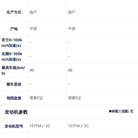
生产方式
国产
国产
中国
中国
产地
官方0-100k
-
-
m/h加速(s)
实测0-100k
-
-
m/h加速(s)
最高车速(km/
96
96
h)
-
-
整车质保
需要E证
需要E证
驾照政策
发动机参数
●
标配
○
选配
-
无
157FMJ-3C
157FMJ-3C
发动机型号