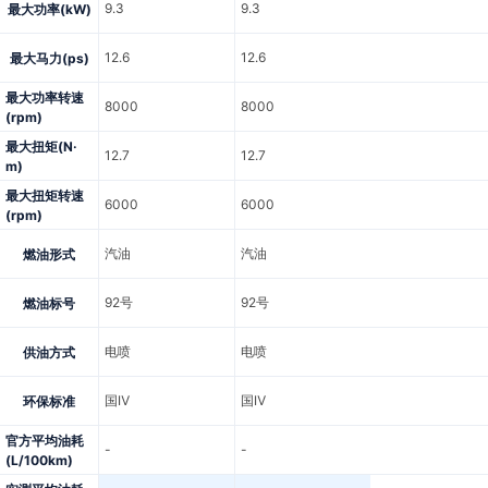
9.3
9.3
最大功率(kW)
12.6
12.6
最大马力(ps)
最大功率转速
8000
8000
(rpm)
最大扭矩(N·
12.7
12.7
m)
最大扭矩转速
6000
6000
(rpm)
汽油
汽油
燃油形式
92号
92号
燃油标号
电喷
电喷
供油方式
国Ⅳ
国Ⅳ
环保标准
官方平均油耗
-
-
(L/100km)