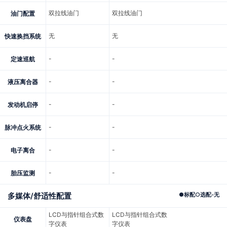
双拉线油门
双拉线油门
油门配置
无
无
快速换挡系统
-
-
定速巡航
-
-
液压离合器
-
-
发动机启停
-
-
脉冲点火系统
-
-
电子离合
-
-
胎压监测
多媒体/舒适性配置
●
标配
○
选配
-
无
LCD与指针组合式数
LCD与指针组合式数
仪表盘
字仪表
字仪表