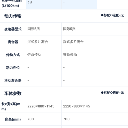
实测平均油耗
2.5
-
(L/100km)
动力传输
●
标配
○
选配
-
无
国际5挡
国际5挡
变速器型式
湿式多片离合
湿式多片离合
离合器
链条传动
链条传动
传动方式
-
-
动力档位
-
-
滑动离合器
车体参数
●
标配
○
选配
-
无
长x宽x高(m
2220x880x1145
2220x880x1145
m)
700
700
座高(mm)