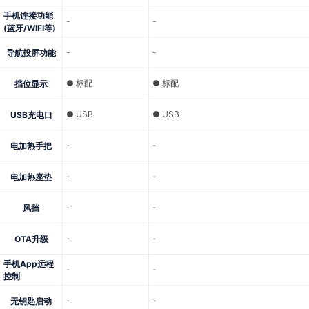
手机连接功能
-
-
(蓝牙/WIFI等)
-
-
导航投屏功能
● 标配
● 标配
挡位显示
● USB
● USB
USB充电口
-
-
电加热手把
-
-
电加热座垫
-
-
风挡
-
-
OTA升级
手机App远程
-
-
控制
-
-
无钥匙启动