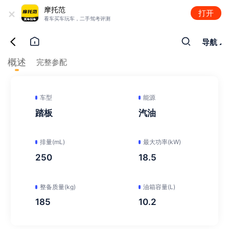
+
摩托范
打开
看车买车玩车，二手驾考评测
导航
概述
完整参配
车型
能源
踏板
汽油
排量(mL)
最大功率(kW)
250
18.5
整备质量(kg)
油箱容量(L)
185
10.2