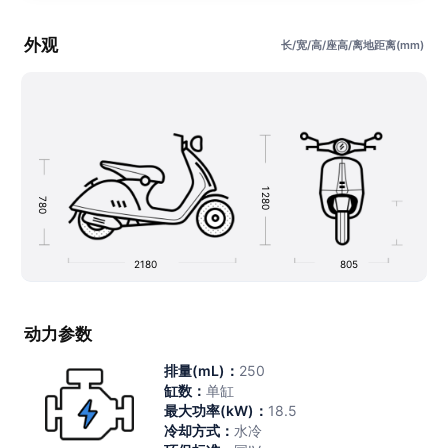
外观
长/宽/高/座高/离地距离(mm)
1
2
7
8
8
0
0
2180
805
动力参数
排量(mL)：
250
缸数：
单缸
最大功率(kW)：
18.5
冷却方式：
水冷