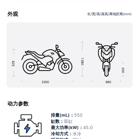
外观
长/宽/高/座高/离地距离(mm)
1
3
8
8
2
0
5
2
0
0
2300
960
动力参数
排量(mL)：
550
缸数：
双缸
最大功率(kW)：
45.0
冷却方式：
水冷