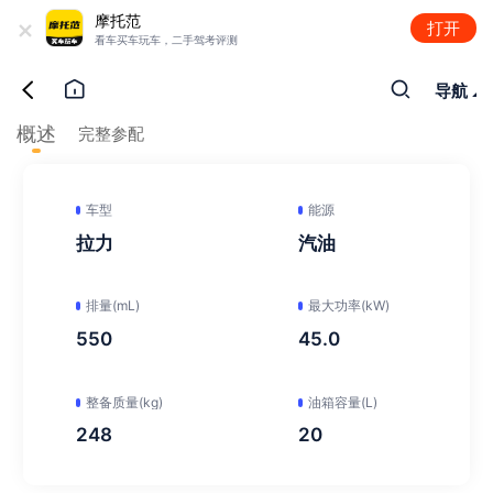
+
摩托范
打开
看车买车玩车，二手驾考评测
导航
概述
完整参配
车型
能源
拉力
汽油
排量(mL)
最大功率(kW)
550
45.0
整备质量(kg)
油箱容量(L)
248
20