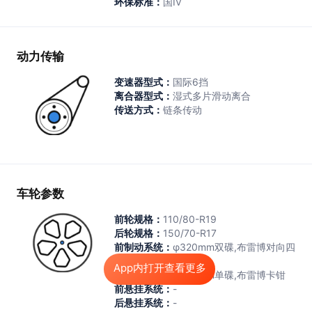
环保标准：
国Ⅳ
动力传输
变速器型式：
国际6挡
离合器型式：
湿式多片滑动离合
传送方式：
链条传动
车轮参数
前轮规格：
110/80-R19
后轮规格：
150/70-R17
前制动系统：
φ320mm双碟,布雷博对向四
活塞放射卡钳
App内打开查看更多
后制动系统：
φ260mm单碟,布雷博卡钳
前悬挂系统：
-
后悬挂系统：
-