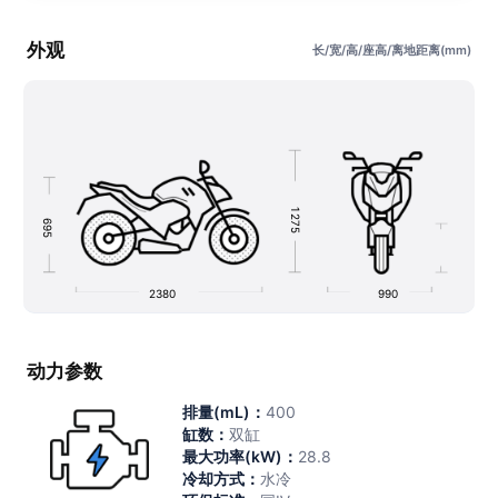
外观
长/宽/高/座高/离地距离(mm)
1
2
6
7
9
5
5
2380
990
动力参数
排量(mL)：
400
缸数：
双缸
最大功率(kW)：
28.8
冷却方式：
水冷