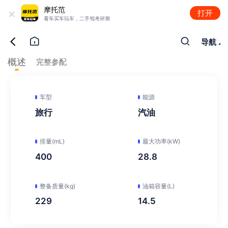
+
摩托范
打开
看车买车玩车，二手驾考评测
导航
概述
完整参配
车型
能源
旅行
汽油
排量(mL)
最大功率(kW)
400
28.8
整备质量(kg)
油箱容量(L)
229
14.5