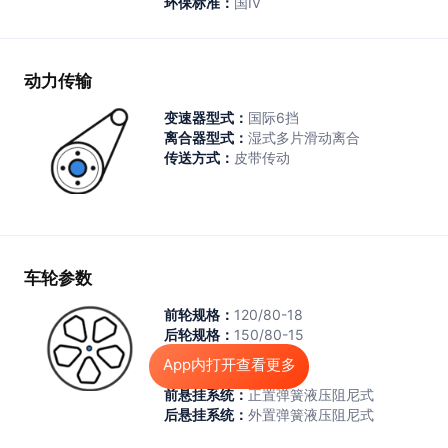
环保标准：
国Ⅳ
动力传输
变速器型式：
国际6挡
离合器型式：
湿式多片滑动离合
传送方式：
皮带传动
车轮参数
前轮规格：
120/80-18
后轮规格：
150/80-15
前制动系统：
碟刹
App内打开查看更多
后制动系统：
碟刹
前悬挂系统：
正置弹簧液压阻尼式
后悬挂系统：
外置弹簧液压阻尼式