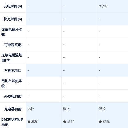
-
-
8小时
充电时间(h)
-
-
-
快充时间(h)
充放电循环次
-
-
-
数
-
-
-
可兼容充电
充放电耐温范
-
-
-
围(℃)
-
-
-
车辆充电口
电池自加热系
-
-
-
统
-
-
-
外放电功能
温控
温控
温控
充电器功能
BMS电池管理
● 标配
● 标配
● 标配
系统