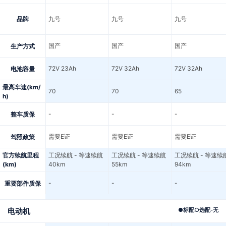
品牌
九号
九号
九号
国产
国产
国产
生产方式
72V 23Ah
72V 32Ah
72V 32Ah
电池容量
最高车速(km/
70
70
65
h)
-
-
-
整车质保
需要E证
需要E证
需要E证
驾照政策
官方续航里程
工况续航 - 等速续航
工况续航 - 等速续航
工况续航 - 等速续
(km)
40km
55km
94km
-
-
-
重要部件质保
电动机
●
标配
○
选配
-
无