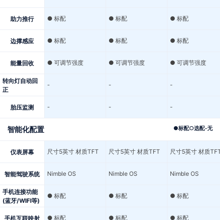
● 标配
● 标配
● 标配
助力推行
● 标配
● 标配
● 标配
边撑感应
● 可调节强度
● 可调节强度
● 可调节强度
能量回收
转向灯自动回
-
-
-
正
-
-
-
胎压监测
智能化配置
●
标配
○
选配
-
无
尺寸5英寸 材质TFT
尺寸5英寸 材质TFT
尺寸5英寸 材质TF
仪表屏幕
Nimble OS
Nimble OS
Nimble OS
智能驾驶系统
手机连接功能
● 标配
● 标配
● 标配
(蓝牙/WIFI等)
● 标配
● 标配
● 标配
手机互联映射