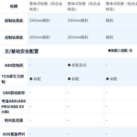
整体式轮毂（铝合金
整体式轮毂（铝合金
整体式轮毂（铝合
轮辋
铸造）
铸造）
铸造）
240mm碟刹
240mm碟刹
碟刹
前制动系统
200mm碟刹
200mm碟刹
碟刹
后制动系统
主/被动安全配置
●
标配
○
选配
-
无
-
● 标配前后
-
ABS防抱死
TCS牵引力控
● 标配
● 标配
● 标配
制
-
-
-
CBS联动刹车
弯道ABS(ABS
-
-
-
PRO/ABS EV
O等)
-
-
-
转向阻尼器
-
-
-
SOS紧急呼叫