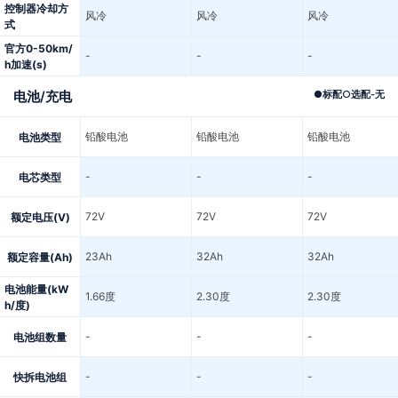
控制器冷却方
风冷
风冷
风冷
式
官方0-50km/
-
-
-
h加速(s)
电池/充电
●
标配
○
选配
-
无
铅酸电池
铅酸电池
铅酸电池
电池类型
-
-
-
电芯类型
72V
72V
72V
额定电压(V)
23Ah
32Ah
32Ah
额定容量(Ah)
电池能量(kW
1.66度
2.30度
2.30度
h/度)
-
-
-
电池组数量
-
-
-
快拆电池组