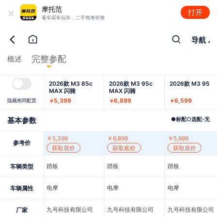
+
摩托范
打开
看车买车玩车，二手驾考评测
导航
完整参配
概述
2026款 M3 85c
2026款 M3 95c
2026款 M3 95
MAX 闪骑
MAX 闪骑
5,399
6,899
6,599
隐藏相同配置
￥
￥
￥
基本参数
●
标配
○
选配
-
无
￥
5,399
￥
6,899
￥
5,999
参考价
获取底价
获取底价
获取底价
踏板
踏板
踏板
车辆类型
电摩
电摩
电摩
车辆属性
九号科技有限公司
九号科技有限公司
九号科技有限公司
厂家