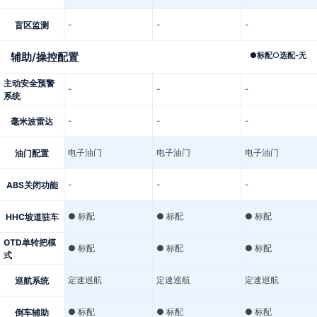
-
-
-
盲区监测
辅助/操控配置
●
标配
○
选配
-
无
主动安全预警
-
-
-
系统
-
-
-
毫米波雷达
电子油门
电子油门
电子油门
油门配置
-
-
-
ABS关闭功能
● 标配
● 标配
● 标配
HHC坡道驻车
OTD单转把模
● 标配
● 标配
● 标配
式
定速巡航
定速巡航
定速巡航
巡航系统
● 标配
● 标配
● 标配
倒车辅助