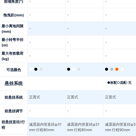
-
-
-
前倾角度(°)
-
-
-
拖曳距(mm)
最小离地间隙
-
-
-
(mm)
最小转弯半径
-
-
-
(m)
最大有效载荷
-
-
-
(kg)
可选颜色
悬挂系统
●
标配
○
选配
-
无
正置式
正置式
正置式
前悬挂系统
-
-
-
前悬挂调节
前悬挂直径/行
减震器内管直径φ31
减震器内管直径φ31
减震器内管直径φ3
程
mm 行程80mm
mm 行程80mm
mm 行程90mm