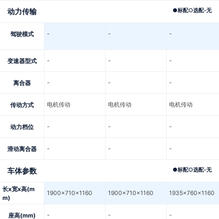
动力传输
●
标配
○
选配
-
无
-
-
-
驾驶模式
-
-
-
变速器型式
-
-
-
离合器
电机传动
电机传动
电机传动
传动方式
-
-
-
动力档位
-
-
-
滑动离合器
车体参数
●
标配
○
选配
-
无
长x宽x高(m
1900x710x1160
1900x710x1160
1935x760x1160
m)
-
-
-
座高(mm)