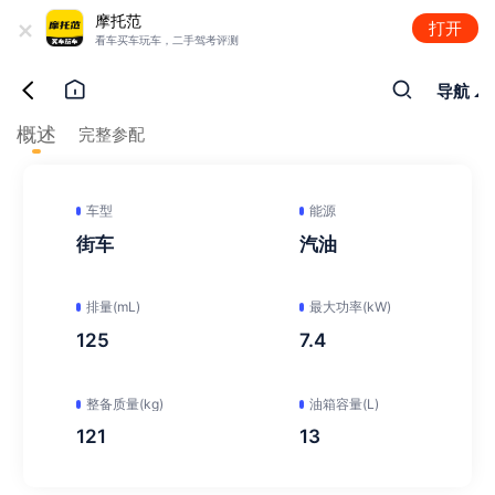
+
摩托范
打开
看车买车玩车，二手驾考评测
导航
概述
完整参配
车型
能源
街车
汽油
排量(mL)
最大功率(kW)
125
7.4
整备质量(kg)
油箱容量(L)
121
13