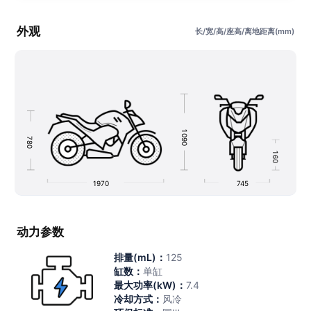
外观
长/宽/高/座高/离地距离(mm)
1
0
7
9
8
0
0
1
6
0
1970
745
动力参数
排量(mL)：
125
缸数：
单缸
最大功率(kW)：
7.4
冷却方式：
风冷