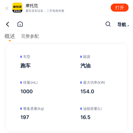
+
摩托范
打开
看车买车玩车，二手驾考评测
导航
概述
完整参配
车型
能源
跑车
汽油
排量(mL)
最大功率(kW)
1000
154.0
整备质量(kg)
油箱容量(L)
197
16.5