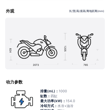
外观
长/宽/高/座高/离地距离(mm)
1
2
8
0
2
5
4
2073
765
动力参数
排量(mL)：
1000
缸数：
四缸
最大功率(kW)：
154.0
冷却方式：
水冷+油冷