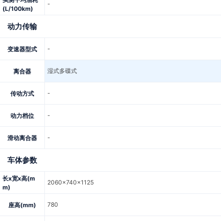
-
(L/100km)
动力传输
-
变速器型式
湿式多碟式
离合器
-
传动方式
-
动力档位
-
滑动离合器
车体参数
长x宽x高(m
2060x740x1125
m)
780
座高(mm)