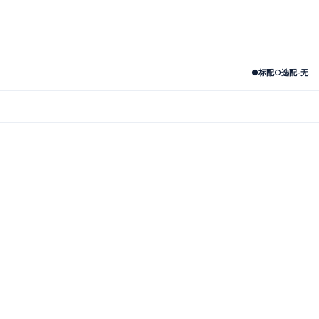
●
标配
○
选配
-
无