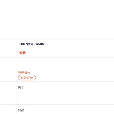
2007款 GT 650S
暂无
暂无报价
获取底价
街车
-
晓星