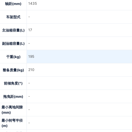
1435
轴距(mm)
-
车架型式
17
主油箱容量(L)
-
副油箱容量(L)
195
干重(kg)
210
整备质量(kg)
-
前倾角度(°)
-
拖曳距(mm)
最小离地间隙
-
(mm)
最小转弯半径
-
(m)