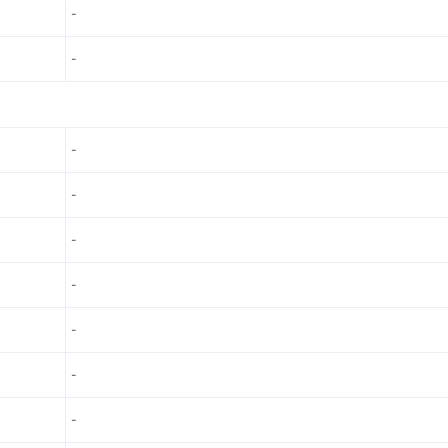
-
-
-
-
-
-
-
-
-