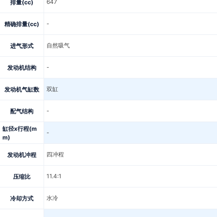
647
排量(cc)
-
精确排量(cc)
自然吸气
进气形式
-
发动机结构
双缸
发动机气缸数
-
配气结构
缸径x行程(m
-
m)
四冲程
发动机冲程
11.4:1
压缩比
水冷
冷却方式