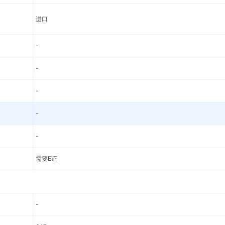
进口
-
-
-
-
-
需要E证
-