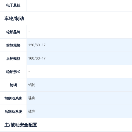
-
电子悬挂
车轮/制动
-
轮胎品牌
120/60-17
前轮规格
160/60-17
后轮规格
-
轮胎形式
铝轮
轮辋
碟刹
前制动系统
碟刹
后制动系统
主/被动安全配置