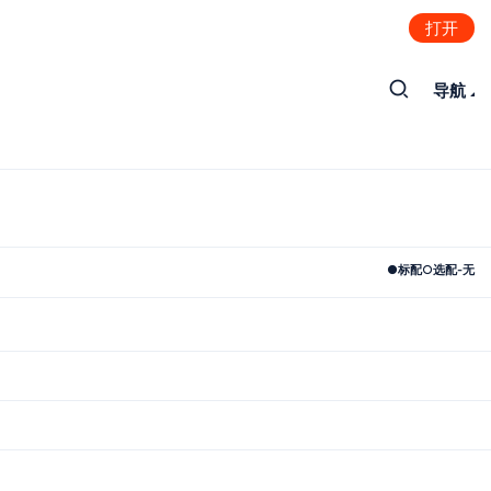
打开
导航
●
标配
○
选配
-
无