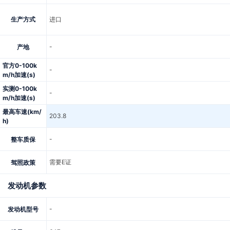
生产方式
进口
-
产地
官方0-100k
-
m/h加速(s)
实测0-100k
-
m/h加速(s)
最高车速(km/
203.8
h)
-
整车质保
需要E证
驾照政策
发动机参数
-
发动机型号