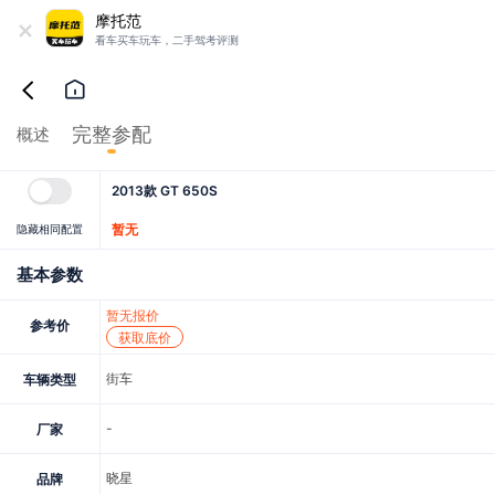
+
摩托范
看车买车玩车，二手驾考评测
完整参配
概述
2013款 GT 650S
暂无
隐藏相同配置
基本参数
暂无报价
参考价
获取底价
街车
车辆类型
-
厂家
晓星
品牌