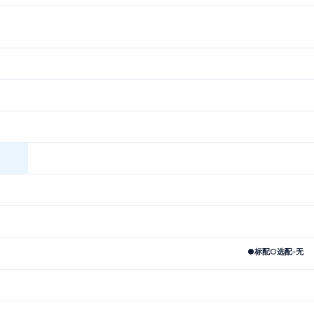
●
标配
○
选配
-
无