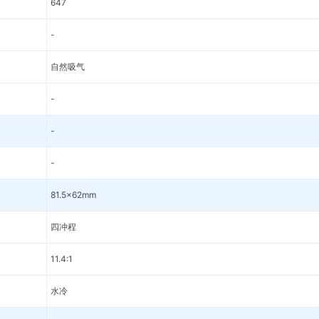
647
-
自然吸气
-
-
-
81.5x62mm
四冲程
11.4:1
水冷