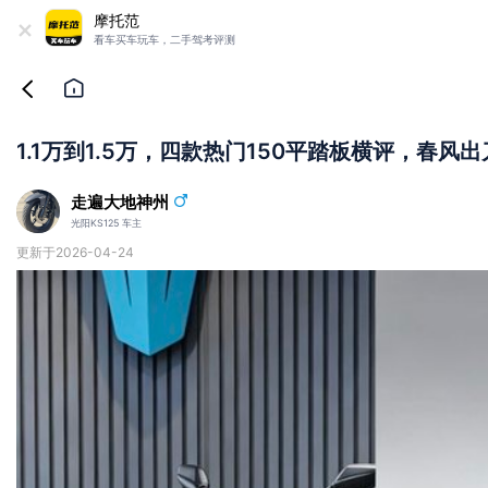
+
摩托范
看车买车玩车，二手驾考评测
1.1万到1.5万，四款热门150平踏板横评，春
走遍大地神州
光阳KS125 车主
更新于2026-04-24