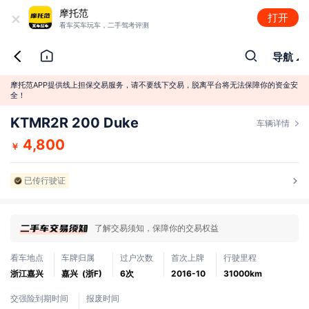
+
摩托范
打开
看车买车玩车，二手驾考评测
导航
摩托范APP提供线上担保交易服务，请不要线下交易，脱离平台将无法保障你的资金安
全！
KTMR2R 200 Duke
车辆详情
4,800
￥
已传行驶证
了解交易须知，保障你的交易权益
看车地点
车牌归属
过户次数
首次上牌
行驶里程
浙江嘉兴
嘉兴
(浙F)
6次
2016-10
31000km
交强险到期时间
报废时间