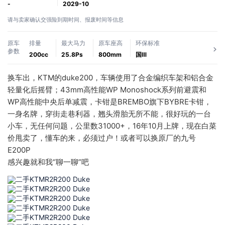
-
2029-10
请与卖家确认交强险到期时间、报废时间等信息
原车
排量
最大马力
原车座高
环保标准
参数
200cc
25.8Ps
800mm
国Ⅲ
换车出，KTM的duke200，车辆使用了合金编织车架和铝合金
轻量化后摇臂；43mm高性能WP Monoshock系列前避震和
WP高性能中央后单减震，卡钳是BREMBO旗下BYBRE卡钳，
一身名牌，穿街走巷利器，翘头滑胎无所不能，很好玩的一台
小车，无任何问题，公里数31000+，16年10月上牌，现在白菜
价甩卖了，懂车的来，必须过户！或者可以换原厂的九号
E200P
感兴趣就和我“聊一聊”吧