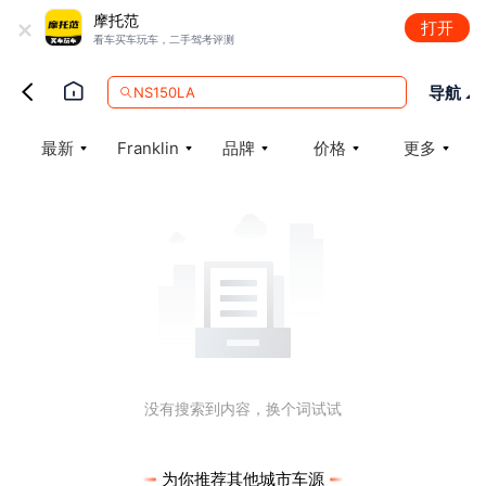
+
摩托范
打开
看车买车玩车，二手驾考评测
导航
NS150LA
最新
Franklin
品牌
价格
更多
没有搜索到内容，换个词试试
为你推荐其他城市车源