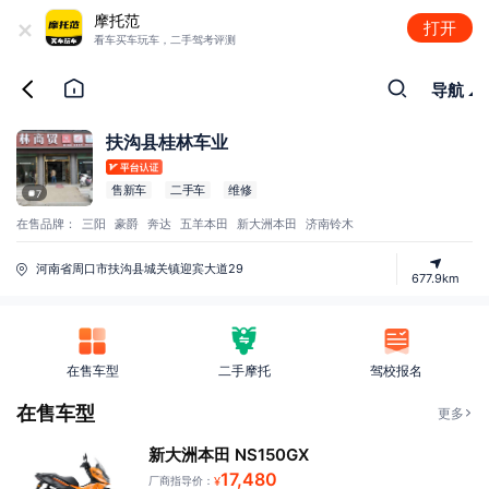
+
摩托范
打开
看车买车玩车，二手驾考评测
导航
扶沟县桂林车业
售新车
二手车
维修
7
在售品牌：
三阳
豪爵
奔达
五羊本田
新大洲本田
济南铃木
河南省周口市扶沟县城关镇迎宾大道29
677.9km
在售车型
二手摩托
驾校报名
在售车型
更多
新大洲本田 NS150GX
17,480
厂商指导价：
¥