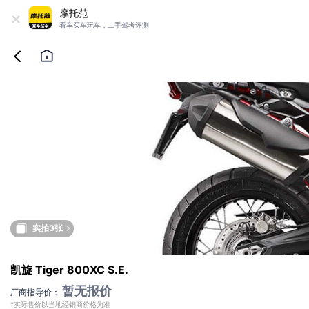
+
摩托范
看车买车玩车，二手驾考评测
实拍3张
凯旋 Tiger 800XC S.E.
暂无报价
厂商指导价：
*实际售价以当地经销商价格为准