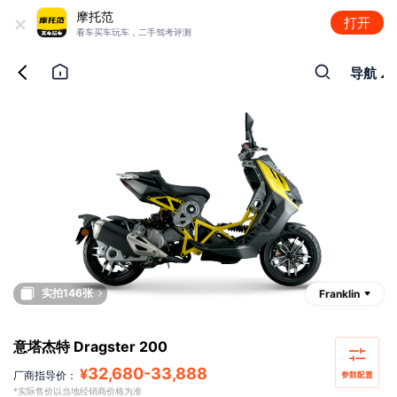
+
摩托范
打开
看车买车玩车，二手驾考评测
导航
实拍146张
Franklin
意塔杰特 Dragster 200
32,680
-
33,888
¥
厂商指导价：
*实际售价以当地经销商价格为准