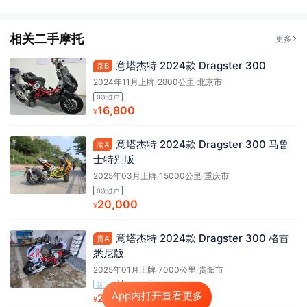
相关二手摩托
更多
意塔杰特 2024款 Dragster 300
京B
2024年11月上牌
/
2800公里
/
北京市
0次过户
16,800
¥
意塔杰特 2024款 Dragster 300 马鲁
渝A
士特别版
2025年03月上牌
/
15000公里
/
重庆市
0次过户
20,000
¥
意塔杰特 2024款 Dragster 300 格雷
贵A
悉尼版
2025年01月上牌
/
7000公里
/
贵阳市
新上架
0次过户
App内打开查看更多
23,800
¥