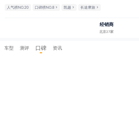
人气榜NO.20
口碑榜NO.8
凯越
长途摩旅
经销商
北京27家
口碑
车型
测评
资讯