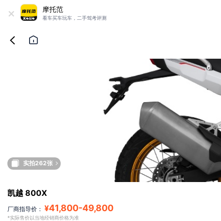
+
摩托范
看车买车玩车，二手驾考评测
实拍262张
凯越 800X
41,800
-
49,800
¥
厂商指导价：
*实际售价以当地经销商价格为准