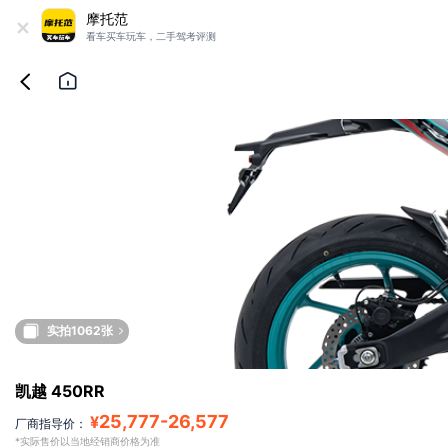
+
摩托范
看车买车玩车，二手驾考评测
实拍1062张
凯越 450RR
25,777
-
26,577
¥
厂商指导价：
*实际售价以当地经销商价格为准