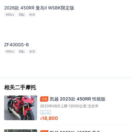
2026款 450RR 曼岛Ⅱ WSBK限定版
450cc
四缸
水冷
ZF400GS-B
450cc
四缸
水冷
相关二手摩托
凯越 2023款 450RR 性能版
京B
2023年08月上牌
/
12000公里
/
北京市
新上架
18,800
¥