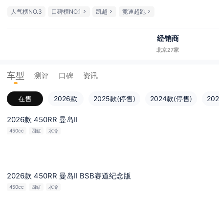
人气榜NO.3
口碑榜NO.1
凯越
竞速超跑
经销商
北京27家
车型
测评
口碑
资讯
在售
2026款
2025款(停售)
2024款(停售)
20
2026款 450RR 曼岛Ⅱ
450cc
四缸
水冷
2026款 450RR 曼岛Ⅱ BSB赛道纪念版
450cc
四缸
水冷