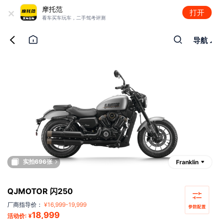
+
摩托范
打开
看车买车玩车，二手驾考评测
导航
实拍696张
Franklin
QJMOTOR 闪250
厂商指导价：
¥
16,999
-
19,999
18,999
活动价: ¥