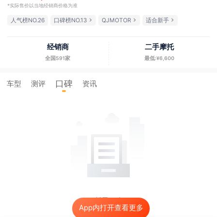
*实际售价以当地经销商价格为准
人气榜NO.26
口碑榜NO.13
QJMOTOR
适合新手
经销商
二手摩托
全国591家
最低:¥6,600
口碑
车型
测评
资讯
暂无口碑
App内打开查看更多