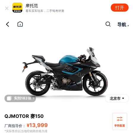
+
摩托范
打开
看车买车玩车，二手驾考评测
导航
实拍182张
北京市
QJMOTOR 赛150
13,999
¥
厂商指导价：
*实际售价以当地经销商价格为准