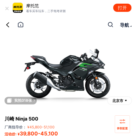
+
摩托范
打开
看车买车玩车，二手驾考评测
导航
实拍318张
北京市
川崎 Ninja 500
厂商指导价：
¥
45,800
-
51,100
39,800
-
45,100
活动价: ¥