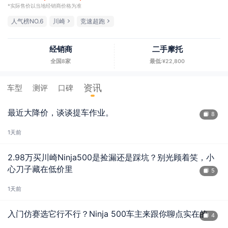
*实际售价以当地经销商价格为准
人气榜NO.6
川崎
竞速超跑
经销商
二手摩托
全国8家
最低:¥22,800
资讯
车型
测评
口碑
最近大降价，谈谈提车作业。
8
1天前
2.98万买川崎Ninja500是捡漏还是踩坑？别光顾着笑，小
心刀子藏在低价里
5
1天前
入门仿赛选它行不行？Ninja 500车主来跟你聊点实在的
4