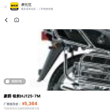
+
摩托范
看车买车玩车，二手驾考评测
实拍1张
豪爵 银豹HJ125-7M
5,364
¥
厂商指导价：
*实际售价以当地经销商价格为准