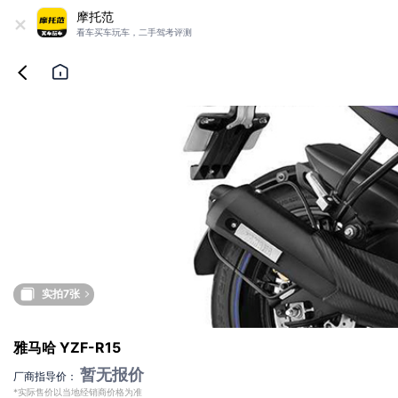
+
摩托范
看车买车玩车，二手驾考评测
实拍7张
雅马哈 YZF-R15
暂无报价
厂商指导价：
*实际售价以当地经销商价格为准