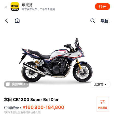
+
摩托范
打开
看车买车玩车，二手驾考评测
导航
实拍98张
北京市
本田 CB1300 Super Bol D'or
160,800
-
184,800
¥
厂商指导价：
*实际售价以当地经销商价格为准