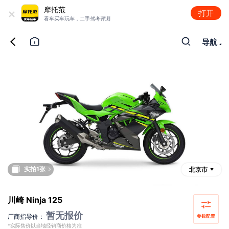
+
摩托范
打开
看车买车玩车，二手驾考评测
导航
实拍1张
北京市
川崎 Ninja 125
暂无报价
厂商指导价：
*实际售价以当地经销商价格为准