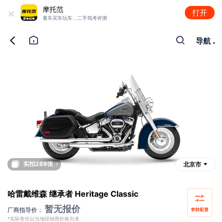
+
摩托范
打开
看车买车玩车，二手驾考评测
导航
实拍289张
北京市
哈雷戴维森 继承者 Heritage Classic
暂无报价
厂商指导价：
*实际售价以当地经销商价格为准