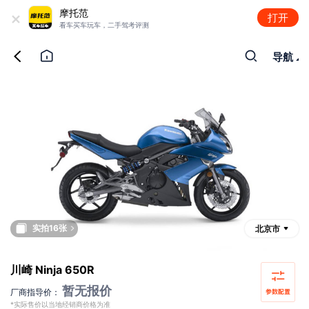
+
摩托范
打开
看车买车玩车，二手驾考评测
导航
实拍16张
北京市
川崎 Ninja 650R
暂无报价
厂商指导价：
*实际售价以当地经销商价格为准