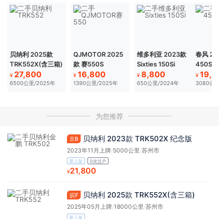
贝纳利 2025款
QJMOTOR 2025
维多利亚 2023款
春风 20
TRK552X(含三箱)
款 赛550S
Sixties 150Si
450SR
27,800
16,800
8,800
19,8
¥
¥
¥
¥
6500公里
/
2025年
1390公里
/
2025年
650公里
/
2024年
3080公
为您推荐
贝纳利 2023款 TRK502X 纪念版
京B
2023年11月上牌
/
5000公里
/
苏州市
新上架
0次过户
21,800
¥
贝纳利 2025款 TRK552X(含三箱)
皖F
2025年05月上牌
/
18000公里
/
苏州市
新上架