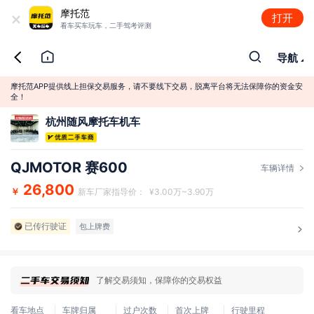
+
摩托范
打开
看车买车玩车，二手驾考评测
导航
摩托范APP提供线上担保交易服务，请不要线下交易，脱离平台将无法保障你的资金安
全！
杭州随风摩托车机车
QJMOTOR 赛600
车辆详情
26,800
￥
新车厂家指导价： ¥3.00万~3.90万
已传行驶证
包上牌费
了解交易须知，保障你的交易权益
看车地点
车牌归属
过户次数
首次上牌
行驶里程