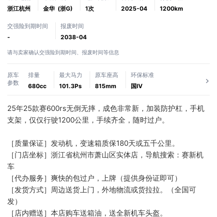
浙江杭州
金华
(浙G)
1次
2025-04
1200km
交强险到期时间
报废时间
-
2038-04
请与卖家确认交强险到期时间、报废时间等信息
原车
排量
最大马力
原车座高
环保标准
参数
680cc
101.3Ps
815mm
国Ⅳ
25年25款赛600rs无倒无摔，成色非常新，加装防护杠，手机
支架，仅仅行驶1200公里，手续齐全，随时过户。
［质量保证］发动机，变速箱质保180天或五千公里。
［门店坐标］浙江省杭州市萧山区实体店，导航搜索：赛新机
车
［代办服务］爽快的包过户，上牌（提供身份证即可）
［发货方式］周边送货上门，外地物流或货拉拉。（全国可
发）
［店内赠送］本店购车送箱油，送全新机车头盔。