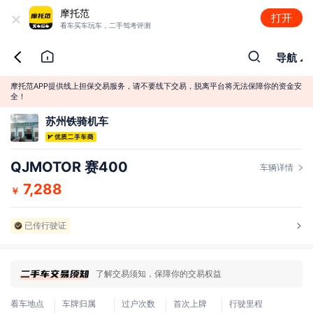
+
摩托范
打开
看车买车玩车，二手驾考评测
导航
摩托范APP提供线上担保交易服务，请不要线下交易，脱离平台将无法保障你的资金安
全！
苏州铁骑机车
QJMOTOR 赛400
车辆详情
7,288
￥
已传行驶证
了解交易须知，保障你的交易权益
看车地点
车牌归属
过户次数
首次上牌
行驶里程