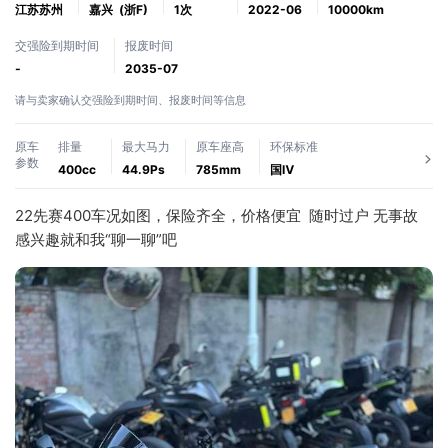
江苏苏州
嘉兴
(浙F)
1次
2022-06
10000km
交强险到期时间
报废时间
-
2035-07
请与卖家确认交强险到期时间、报废时间等信息
原车
排量
最大马力
原车座高
环保标准
参数
400cc
44.9Ps
785mm
国Ⅳ
22先赛400车况如图，保险齐全，价格便宜  随时过户 无事故
感兴趣就和我“聊一聊”吧