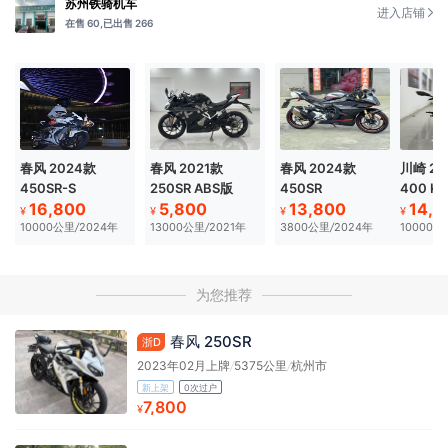
苏州铁骑机车
进入店铺
在售 60,
已出售 266
春风 2024款
春风 2021款
春风 2024款
川崎 202
450SR-S
250SR ABS版
450SR
400 K
16,800
5,800
13,800
14,8
¥
¥
¥
¥
10000公里
/
2024年
13000公里
/
2021年
3800公里
/
2024年
10000公
为您推荐
春风 250SR
浙D
2023年02月上牌
/
5375公里
/
杭州市
新上架
0次过户
7,800
¥