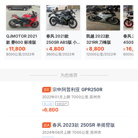
QJMOTOR 2021
春风 2021款
凯越 2022款
春风 20
款 赛600 标准版
250SR ABS版 小
321RR 刀锋版
450SR
11,800
4,800
8,800
16,8
改款
¥
¥
¥
¥
8000公里
/
2022年
3600公里
/
2022年
12000公里
/
2022年
6000公
为您推荐
宗申阿普利亚 GPR250R
苏E
2022年01月上牌
/
7000公里
/
苏州市
新上架
0次过户
6,800
¥
春风 2023款 250SR 单摇臂版
皖A
2024年06月上牌
/
7000公里
/
苏州市