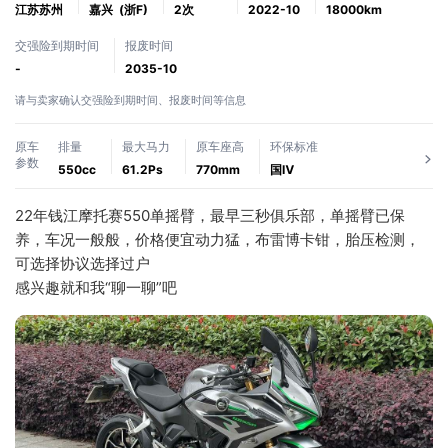
江苏苏州
嘉兴
(浙F)
2次
2022-10
18000km
交强险到期时间
报废时间
-
2035-10
请与卖家确认交强险到期时间、报废时间等信息
原车
排量
最大马力
原车座高
环保标准
参数
550cc
61.2Ps
770mm
国Ⅳ
22年钱江摩托赛550单摇臂，最早三秒俱乐部，单摇臂已保
养，车况一般般，价格便宜动力猛，布雷博卡钳，胎压检测，
可选择协议选择过户
感兴趣就和我“聊一聊”吧