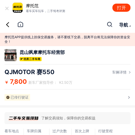
+
摩托范
打开
看车买车玩车，二手驾考评测
导航
摩托范APP提供线上担保交易服务，请不要线下交易，脱离平台将无法保障你的资金安
全！
昆山飒摩摩托车经营部
QJMOTOR 赛550
车辆详情
7,800
￥
新车厂家指导价： ¥2.50万
已传行驶证
了解交易须知，保障你的交易权益
看车地点
车牌归属
过户次数
首次上牌
行驶里程