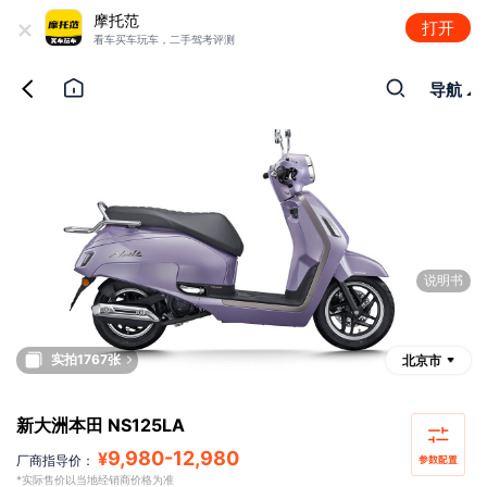
+
摩托范
打开
看车买车玩车，二手驾考评测
导航
说明书
实拍1767张
北京市
新大洲本田 NS125LA
9,980
-
12,980
¥
厂商指导价：
*实际售价以当地经销商价格为准