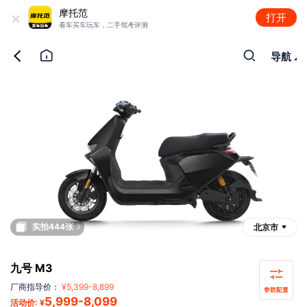
+
摩托范
打开
看车买车玩车，二手驾考评测
导航
实拍444张
北京市
九号 M3
厂商指导价：
¥
5,399
-
8,899
5,999
-
8,099
活动价: ¥