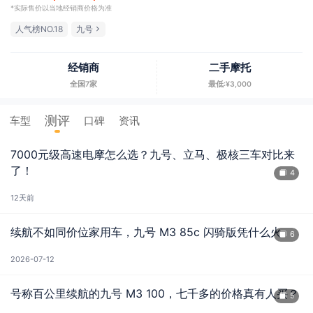
*实际售价以当地经销商价格为准
人气榜NO.18
九号
经销商
二手摩托
全国7家
最低:¥3,000
测评
车型
口碑
资讯
7000元级高速电摩怎么选？九号、立马、极核三车对比来
了！
4
12天前
续航不如同价位家用车，九号 M3 85c 闪骑版凭什么火
6
2026-07-12
号称百公里续航的九号 M3 100，七千多的价格真有人买？
5