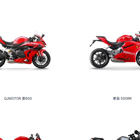
QJMOTOR
赛600
摩枭
500RR