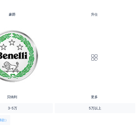
豪爵
升仕
贝纳利
更多
3-5万
5万以上
8款）