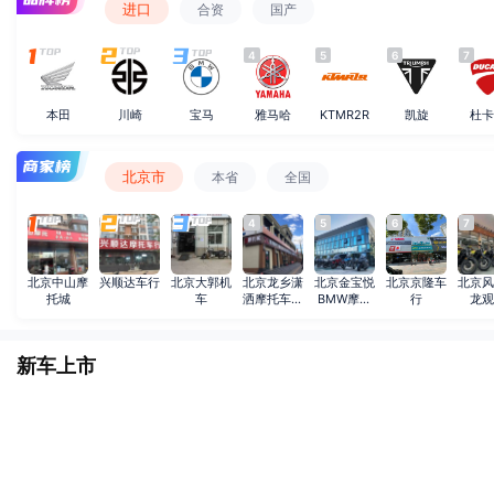
进口
合资
国产
4
5
6
7
本田
川崎
宝马
雅马哈
KTMR2R
凯旋
杜卡
北京市
本省
全国
4
5
6
7
北京中山摩
兴顺达车行
北京大郭机
北京龙乡潇
北京金宝悦
北京京隆车
北京风
托城
车
洒摩托车经
BMW摩托
行
龙观
销中心
车4S店
新车上市