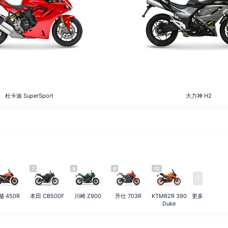
杜卡迪
SuperSport
大力神
H2
7
8
9
10
越 450R
本田 CB500F
川崎 Z900
升仕 703R
KTMR2R 390
更多
Duke