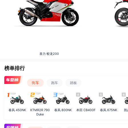
喜力
蛟龙200
榜单排行
街车
跑车
踏板
4
5
6
春风 450NK
KTMR2R 790
春风 800NK
本田 CB400F
春风 675NK
凯
Duke