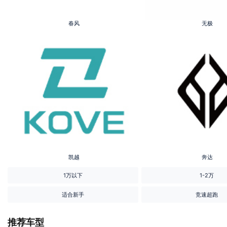
春风
无极
凯越
奔达
1万以下
1-2万
适合新手
竞速超跑
推荐车型