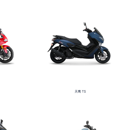
天鹰
TS