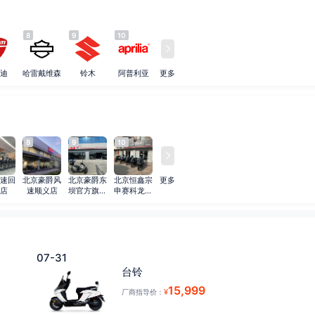
8
9
10
迪
哈雷戴维森
铃木
阿普利亚
更多
8
9
10
速回
北京豪爵风
北京豪爵东
北京恒鑫宗
更多
店
速顺义店
坝官方旗舰
申赛科龙通
店
州形象店
07-31
台铃
15,999
¥
厂商指导价：