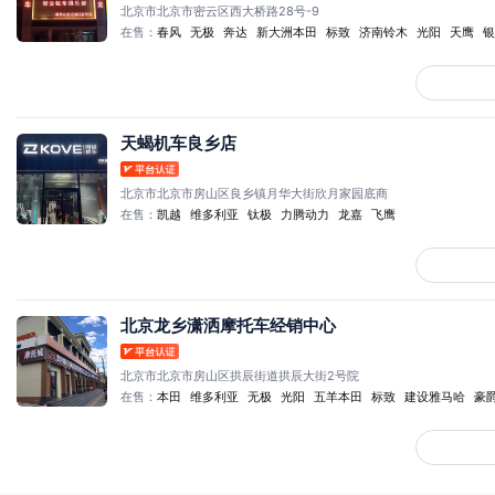
北京市北京市密云区西大桥路28号-9
在售：
春风
无极
奔达
新大洲本田
标致
济南铃木
光阳
天鹰
银
天蝎机车良乡店
北京市北京市房山区良乡镇月华大街欣月家园底商
在售：
凯越
维多利亚
钛极
力腾动力
龙嘉
飞鹰
北京龙乡潇洒摩托车经销中心
北京市北京市房山区拱辰街道拱辰大街2号院
在售：
本田
维多利亚
无极
光阳
五羊本田
标致
建设雅马哈
豪