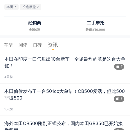
本田
长途摩旅
经销商
二手摩托
全国0家
最低:¥16,000
资讯
车型
测评
口碑
本田在印度一口气甩出10台新车，全场最炸的竟是这台大单
缸！
7
4天前
本田偷偷发布了一台501cc大单缸！CB500复活，但此500
非彼500
5
9天前
海外本田CB500刚刚正式公布，国内本田GB350已开始接