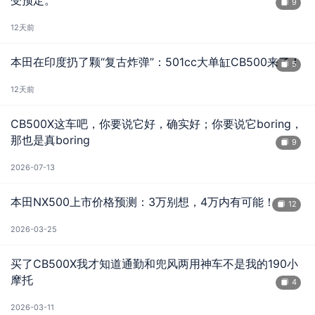
受预定。
9
12天前
本田在印度扔了颗“复古炸弹”：501cc大单缸CB500来了！
5
12天前
CB500X这车吧，你要说它好，确实好；你要说它boring，
那也是真boring
9
2026-07-13
本田NX500上市价格预测：3万别想，4万内有可能！
12
2026-03-25
买了CB500X我才知道通勤和兜风两用神车不是我的190小
摩托
4
2026-03-11