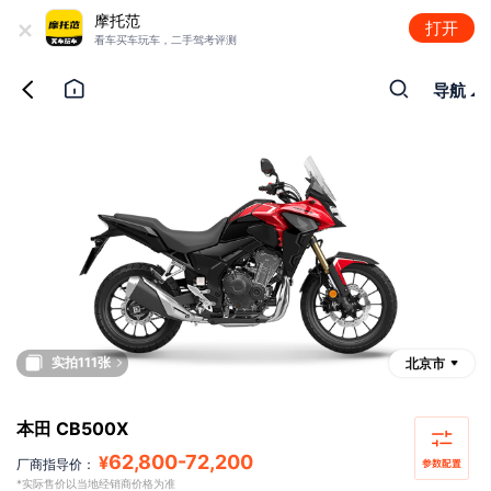
+
摩托范
打开
看车买车玩车，二手驾考评测
导航
实拍111张
北京市
本田 CB500X
62,800
-
72,200
¥
厂商指导价：
*实际售价以当地经销商价格为准