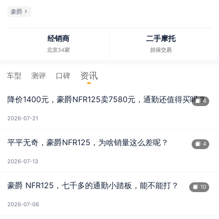
豪爵
经销商
二手摩托
北京34家
担保交易
资讯
车型
测评
口碑
降价1400元，豪爵NFR125卖7580元，通勤还值得买吗？
4
2026-07-21
平平无奇，豪爵NFR125，为啥销量这么差呢？
4
2026-07-13
豪爵 NFR125，七千多的通勤小踏板，能不能打？
10
2026-07-06